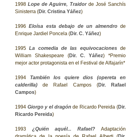
1998
Lope de Aguirre, Traidor
de José Sanchís
Sinisterra (
Dir. Cristina Yáñez
)
1996
Eloísa esta debajo de un almendro
de
Enrique Jardiel Poncela (
Dir. C. Yáñez
)
1995
La comedia de las equivocaciones
de
William Shakespeare (
Dir. C. Yáñez
) *Premio
mejor actor protagonista en el Festival de Alfajarín*
1994
También los quiere dios (opereta en
calderilla)
de Rafael Campos (
Dir. Rafael
Campos
)
1994
Giorgo y el dragón
de Ricardo Pereida (
Dir.
Ricardo Pereida
)
1993
¿Quién aquél... Rafael?
Adaptación
dramática de la poesía de Rafael Alberti (
Dir.