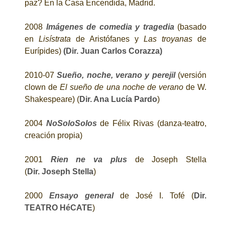
paz? En la Casa Encendida, Madrid.
2008
Imágenes de comedia y tragedia
(basado
en
Lisístrata
de Aristófanes y
Las troyanas
de
Eurípides)
(Dir. Juan Carlos Corazza)
2010-07
Sueño, noche, verano y perejil
(versión
clown de
El sueño de una noche de verano
de W.
Shakespeare) (
Dir. Ana Lucía Pardo
)
2004
NoSoloSolos
de Félix Rivas (danza-teatro,
creación propia)
2001
Rien ne va plus
de Joseph Stella
(
Dir.
Joseph Stella
)
2000
Ensayo general
de José I. Tofé (
Dir.
TEATRO HéCATE
)